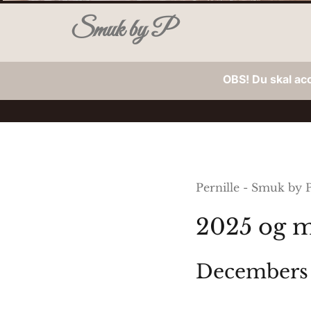
Smuk by P
OBS! Du skal ac
Pernille - Smuk by 
2025 og m
Decembers 