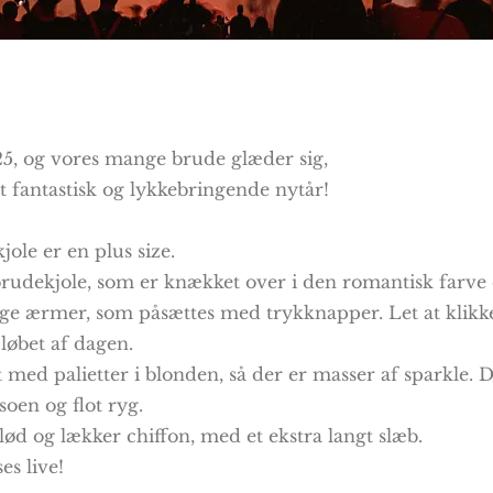
25, og vores mange brude glæder sig,
et fantastisk og lykkebringende nytår!
le er en plus size.
rudekjole, som er knækket over i den romantisk farv
ige ærmer, som påsættes med trykknapper. Let at klikk
 løbet af dagen.
 med palietter i blonden, så der er masser af sparkle.
oen og flot ryg.
blød og lækker chiffon, med et ekstra langt slæb.
es live!