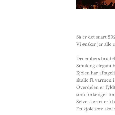
Så er det snart 20
Vi ønsker jer alle 
Decembers brudekjo
Smuk og elegant b
Kjolen har aftagel
skulle få varmen i
Overdelen er fyldt
som forlænger tors
Selve skørtet er i 
En kjole som skal s