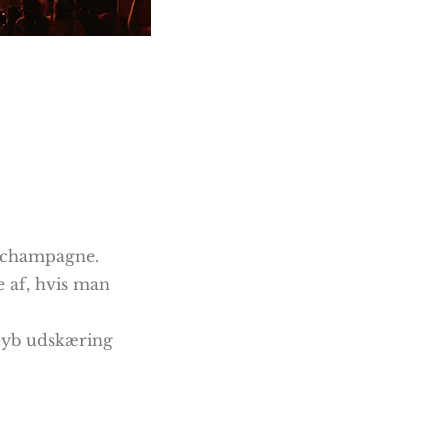
e champagne.
e af, hvis man
 Dyb udskæring