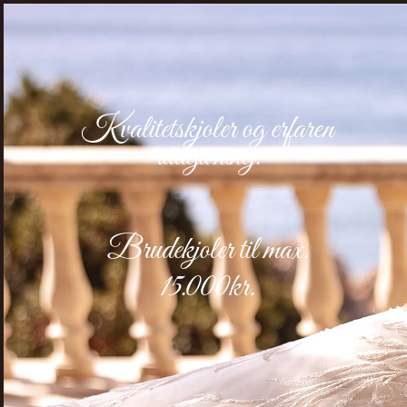
Kvalitetskjoler og erfaren
rådgivning.
Brudekjoler
til max.
15.000kr.