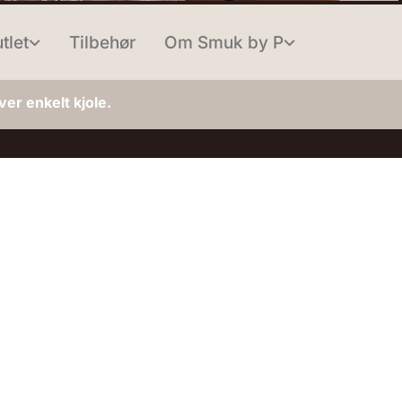
tlet
Tilbehør
Om Smuk by P
er enkelt kjole.