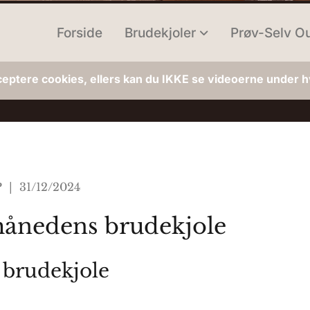
Forside
Brudekjoler
Prøv-Selv Ou
ceptere cookies, ellers kan du IKKE se videoerne under hv
P | 31/12/2024
ånedens brudekjole
brudekjole