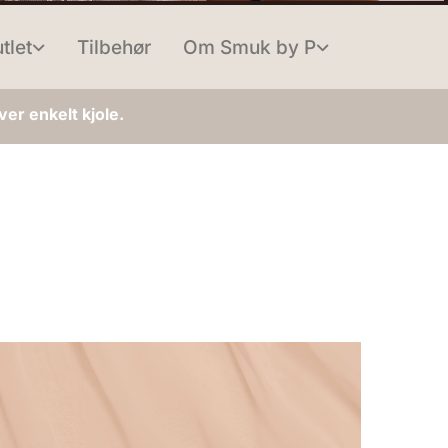
tlet
Tilbehør
Om Smuk by P
er enkelt kjole.