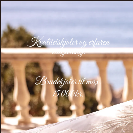
Kvalitetskjoler og erfaren
rådgivning.
Brudekjoler
til max.
15.000kr.