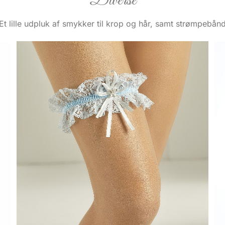
Diverse
Et lille udpluk af smykker til krop og hår, samt strømpebån