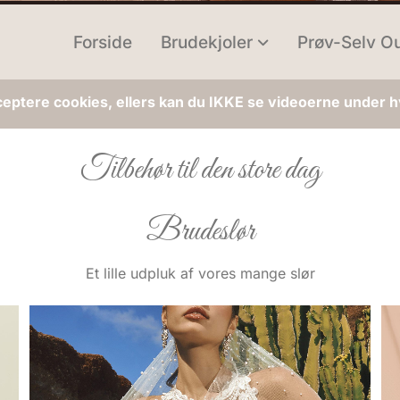
Forside
Brudekjoler
Prøv-Selv Ou
ceptere cookies, ellers kan du IKKE se videoerne under hv
Tilbehør til den store dag
Brudeslør
Et lille udpluk af vores mange slør