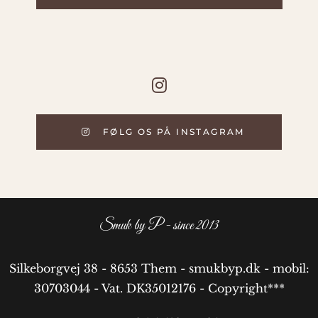
FØLG OS PÅ INSTAGRAM
Smuk by P - since 2013
Silkeborgvej 38 - 8653 Them - smukbyp.dk - mobil:
30703044 - Vat. DK35012176 - Copyright***