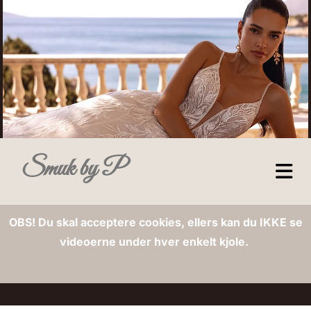
Smuk by P
OBS! Du skal acceptere cookies, ellers kan du IKKE se
videoerne under hver enkelt kjole.