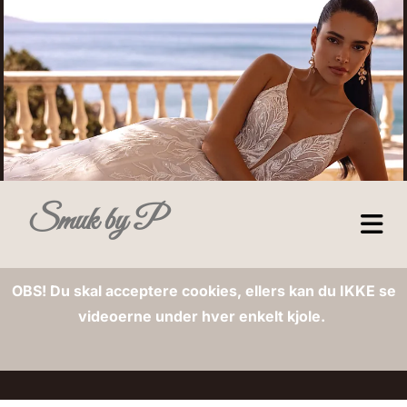
Smuk by P
OBS! Du skal acceptere cookies, ellers kan du IKKE se
videoerne under hver enkelt kjole.