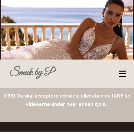
Smuk by P
OBS! Du skal acceptere cookies, ellers kan du IKKE se
videoerne under hver enkelt kjole.