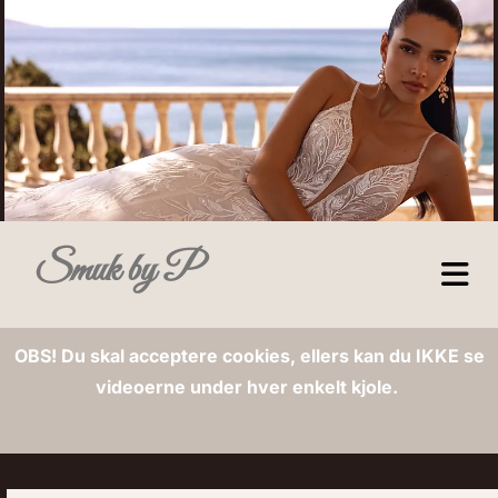
Smuk by P
OBS! Du skal acceptere cookies, ellers kan du IKKE se
videoerne under hver enkelt kjole.