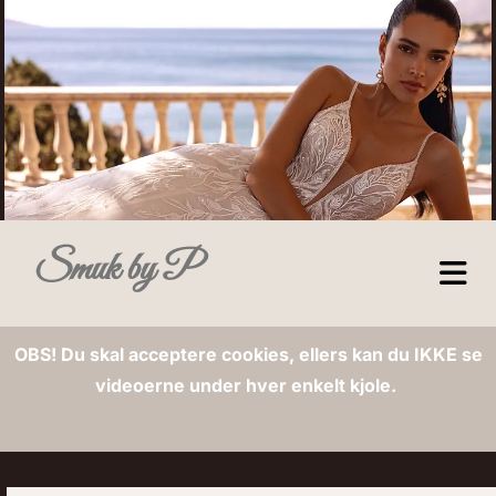
Smuk by P
OBS! Du skal acceptere cookies, ellers kan du IKKE se
videoerne under hver enkelt kjole.