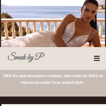
Smuk by P
OBS! Du skal acceptere cookies, ellers kan du IKKE se
videoerne under hver enkelt kjole.