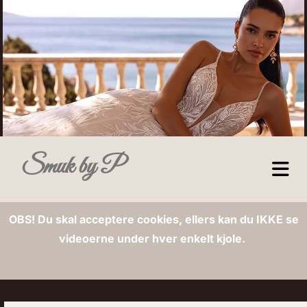
Smuk by P
OBS! Du skal acceptere cookies, ellers kan du IKKE se
videoerne under hver enkelt kjole.