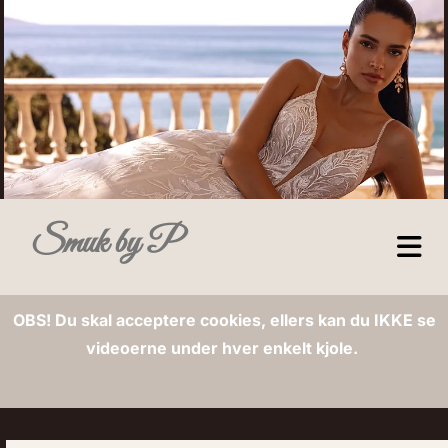
Smuk by P
OBS! Du skal acceptere cookies, ellers kan du IKKE se
videoerne under hver enkelt kjole.