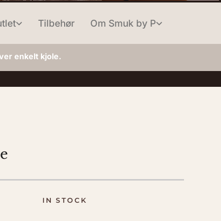
tlet
Tilbehør
Om Smuk by P
er enkelt kjole.
e
IN STOCK