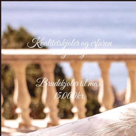
Kvalitetskjoler og erfaren
rådgivning.
Brudekjoler
til max.
15.000kr.