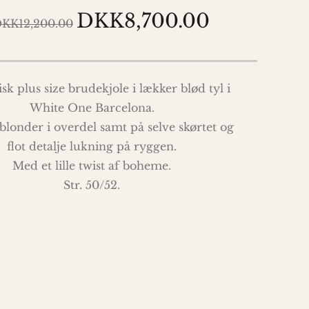
DKK8,700.00
KK12,200.00
k plus size brudekjole i lækker blød tyl i
White One Barcelona.
blonder i overdel samt på selve skørtet og
flot detalje lukning på ryggen.
Med et lille twist af boheme.
Str. 50/52.