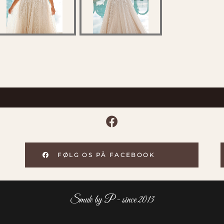
FØLG OS PÅ FACEBOOK
Smuk by P - since 2013