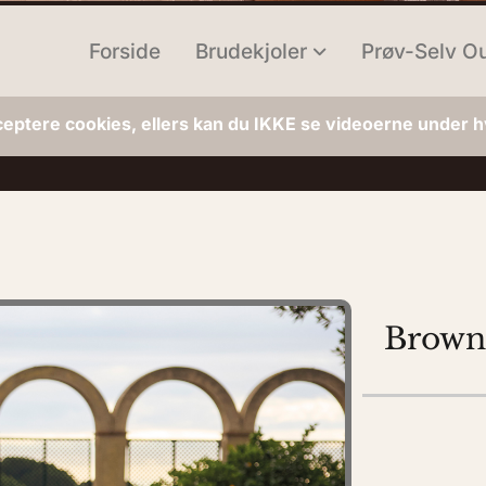
Forside
Brudekjoler
Prøv-Selv Ou
ceptere cookies, ellers kan du IKKE se videoerne under hv
Brown