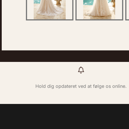
Hold dig opdateret ved at følge os online.