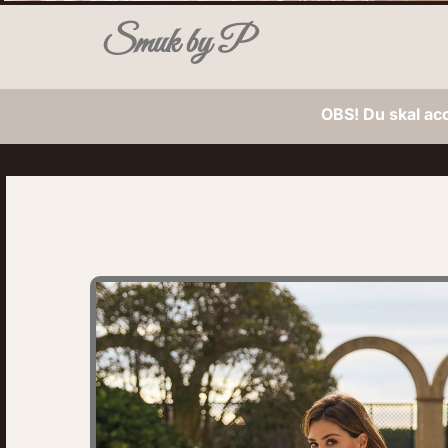
Smuk by P
OBS! Du skal ac