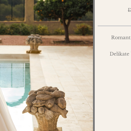
D
Romantis
Delikate 