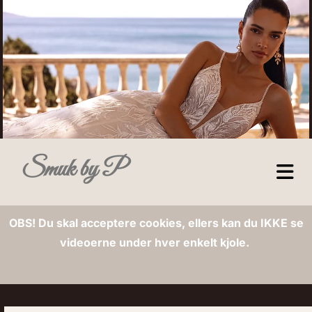
Smuk by P
OBS! Du skal acceptere cookies, ellers kan du IKKE se
videoerne under hver enkelt kjole.