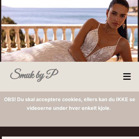
Smuk by P
OBS! Du skal acceptere cookies, ellers kan du IKKE se
videoerne under hver enkelt kjole.