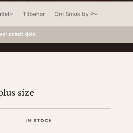
tlet
Tilbehør
Om Smuk by P
er enkelt kjole.
plus size
IN STOCK