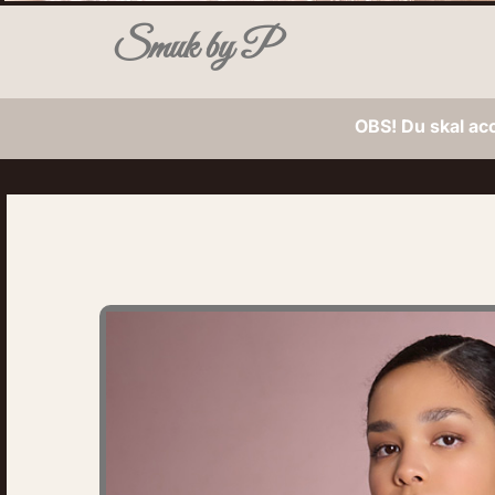
Smuk by P
OBS! Du skal ac