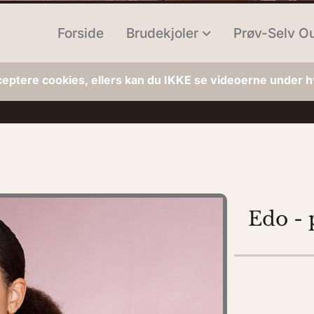
Forside
Brudekjoler
Prøv-Selv Ou
ceptere cookies, ellers kan du IKKE se videoerne under hv
Edo - 