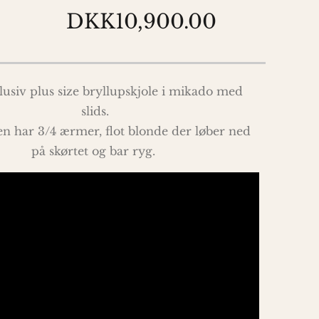
DKK10,900.00
lusiv plus size bryllupskjole i mikado med
slids.
n har 3/4 ærmer, flot blonde der løber ned
på skørtet og bar ryg.