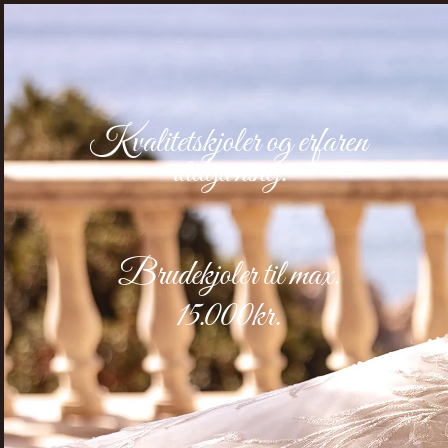
Kvalitetskjoler og erfaren
rådgivning.
Brudekjoler
til max.
15.000kr.