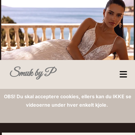
Smuk by P
OBS! Du skal acceptere cookies, ellers kan du IKKE se
videoerne under hver enkelt kjole.