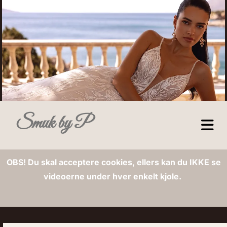
Smuk by P
OBS! Du skal acceptere cookies, ellers kan du IKKE se
videoerne under hver enkelt kjole.