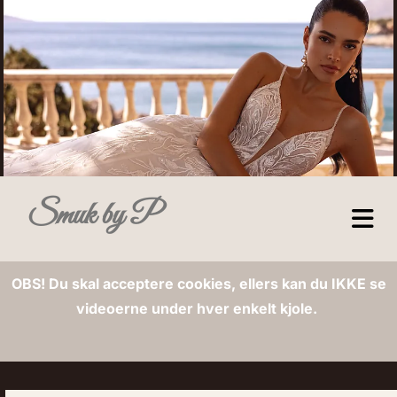
Smuk by P
OBS! Du skal acceptere cookies, ellers kan du IKKE se
videoerne under hver enkelt kjole.