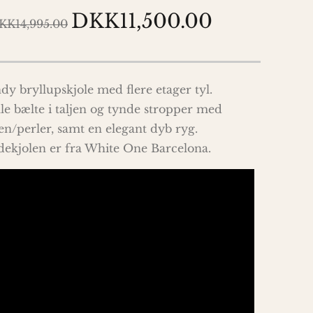
DKK11,500.00
KK14,995.00
dy bryllupskjole med flere etager tyl.
ille bælte i taljen og tynde stropper med
en/perler, samt en elegant dyb ryg.
ekjolen er fra White One Barcelona.