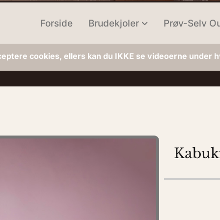
Forside
Brudekjoler
Prøv-Selv Ou
ceptere cookies, ellers kan du IKKE se videoerne under hv
Kabuk