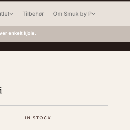
tlet
Tilbehør
Om Smuk by P
er enkelt kjole.
i
IN STOCK