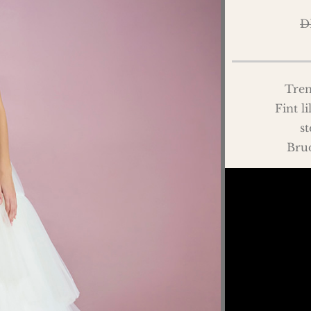
D
Tren
Fint l
st
Brud