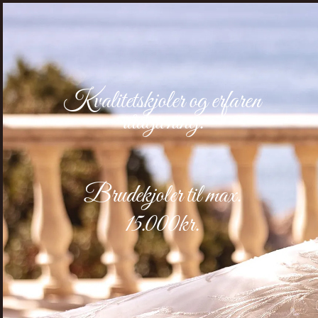
Kvalitetskjoler og erfaren
rådgivning.
Brudekjoler
til max.
15.000kr.