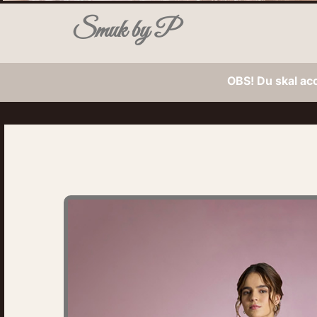
Smuk by P
OBS! Du skal ac