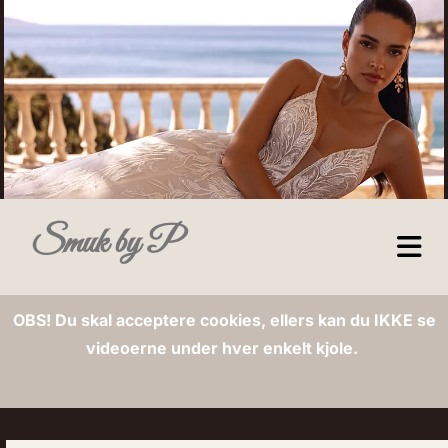
Smuk by P
OBS! Du skal acceptere cookies, ellers kan du IKKE se
videoerne under hver enkelt kjole.