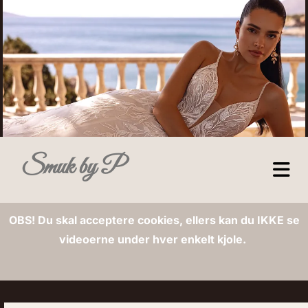
Smuk by P
OBS! Du skal acceptere cookies, ellers kan du IKKE se
videoerne under hver enkelt kjole.