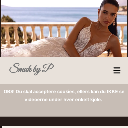
Smuk by P
OBS! Du skal acceptere cookies, ellers kan du IKKE se
videoerne under hver enkelt kjole.