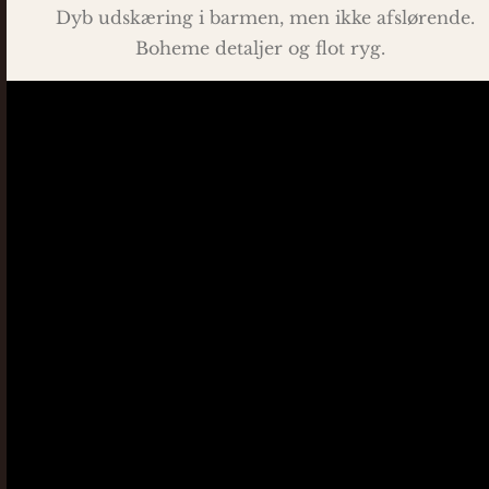
Dyb udskæring i barmen, men ikke afslørende.
Boheme detaljer og flot ryg.