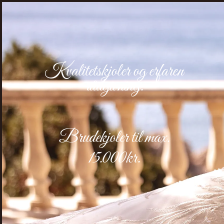
Kvalitetskjoler og erfaren
rådgivning.
Brudekjoler
til max.
15.000kr.