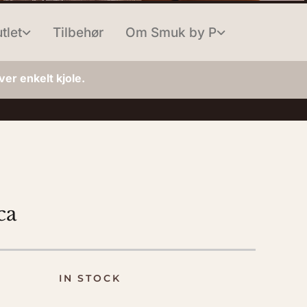
tlet
Tilbehør
Om Smuk by P
er enkelt kjole.
ca
IN STOCK