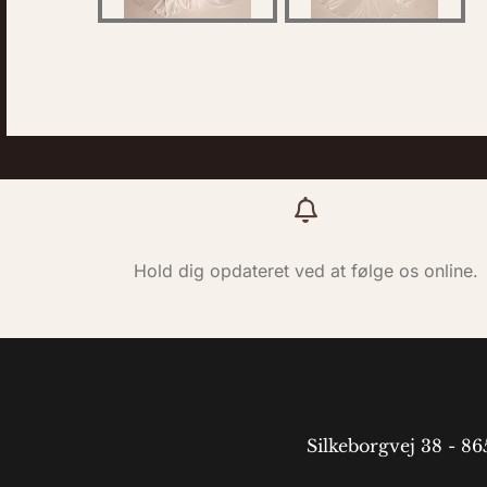
Hold dig opdateret ved at følge os online.
Silkeborgvej 38 - 8