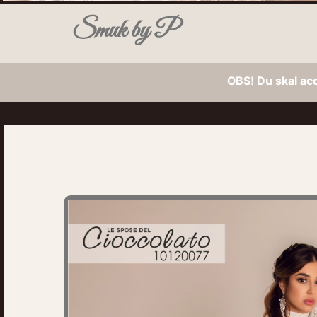
Smuk by P
OBS! Du skal ac