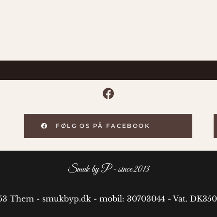
FØLG OS PÅ FACEBOOK
Smuk by P - since 2013
653 Them - smukbyp.dk - mobil: 30703044 - Vat. DK350